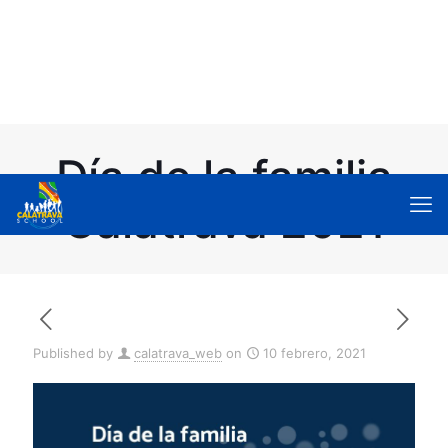
Día de la familia
Calatrava 2021
Published by
calatrava_web
on
10 febrero, 2021