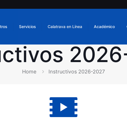
tros
Servicios
Calatrava en Línea
Académico
uctivos 202
Home
Instructivos 2026-2027