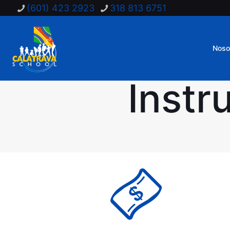
(601) 423 2923
318 813 6751
Noso
Instr