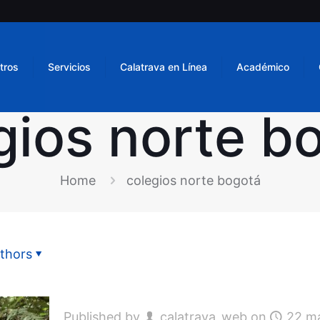
tros
Servicios
Calatrava en Línea
Académico
gios norte b
Home
colegios norte bogotá
thors
Published by
calatrava_web
on
22 m