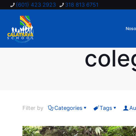
(601) 423 2923
318 813 6751
Noso
cole
Filter by
Categories
Tags
Au