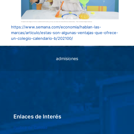
https://www.semana.com/economia/hablan-las-
marcas/articulo/estas-son-algunas-ventajas-que-ofrece-
un-colegio-calendario-b/202100/
admisiones
Enlaces de Interés
Política de Calidad