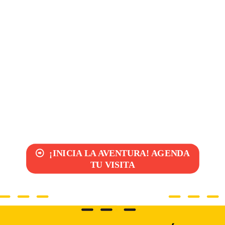
Estudiantes con grados cursados en o
Adicional a los documentos anteriores es n
certificados de los grados cursados en el ex
pueden realizar en línea dando click en el s
Convalidaciones
.
No ofrecemos cupos para estudiantes 
escolar.
¡INICIA LA AVENTURA! AGENDA
TU VISITA