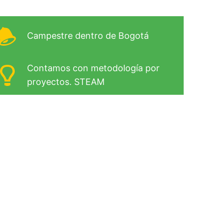
Campestre dentro de Bogotá
Contamos con metodología por
proyectos. STEAM
in escolaridad previa.
tapa clave, despiertan su