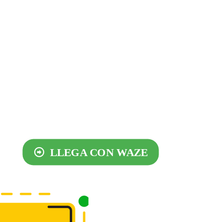
tros países:
ecesario convalidar los
terior, este trámite lo
iguiente enlace:
que requieran repetir año
LLEGA CON WAZE