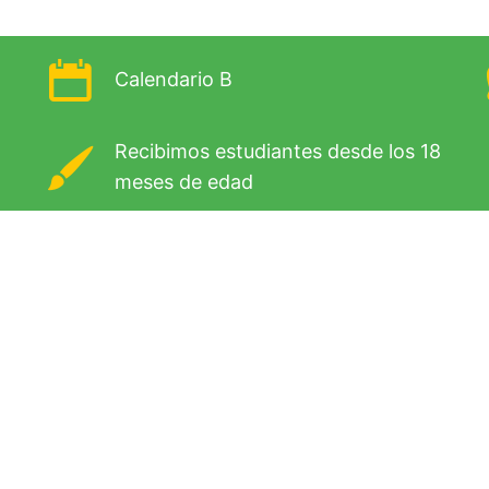
Calendario B
Recibimos estudiantes desde los 18
meses de edad
Grados y requisitos de ingreso
Pre-K:
Niños(as) entre 1 y 3 años de edad s
Precoz:
Para niños de 3 a 5 años. En esta e