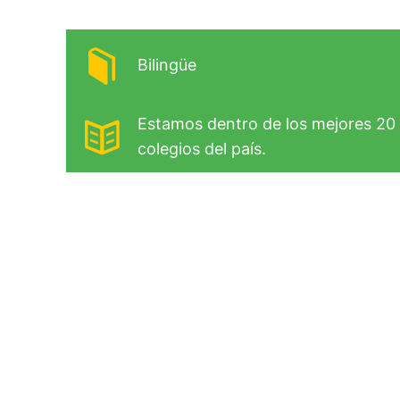
Bilingüe
Estamos dentro de los mejores 20
colegios del país.
Preescolar
Primaria
Bachillerato
Horario
Lunes a Viernes
8:00 a.m. a 2:30 p.m.