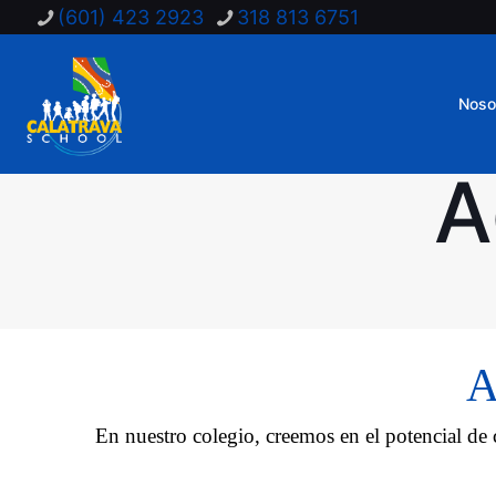
(601) 423 2923
318 813 6751
Noso
A
A
En nuestro colegio, creemos en el potencial de