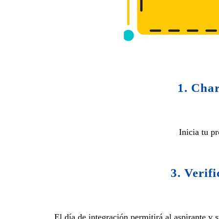
1. Cha
Inicia tu p
3. Verif
El día de integración permitirá al aspirante y 