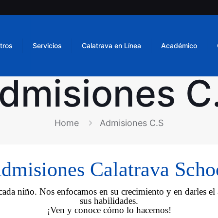
tros
Servicios
Calatrava en Línea
Académico
dmisiones C
Home
Admisiones C.S
dmisiones Calatrava Scho
 cada niño. Nos enfocamos en su crecimiento y en darles e
sus habilidades.
¡Ven y conoce cómo lo hacemos!