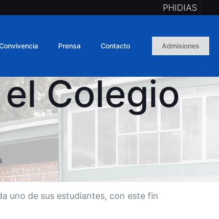
PHIDIAS
Convivencia
Prensa
Contacto
Admisiones
 el Colegio
a
a uno de sus estudiantes, con este fin