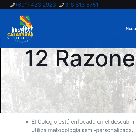
(601) 423 2923
318 813 6751
Noso
12 Razones
El Colegio está enfocado en el descubrim
utiliza metodología semi-personalizada.