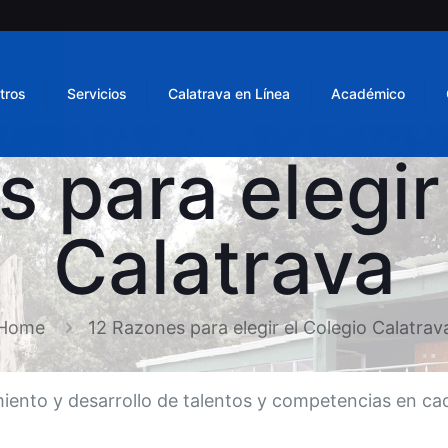
tros
Servicios
Calatrava en Línea
Académico
 para elegir
Calatrava
Home
12 Razones para elegir el Colegio Calatrav
iento y desarrollo de talentos y competencias en cad