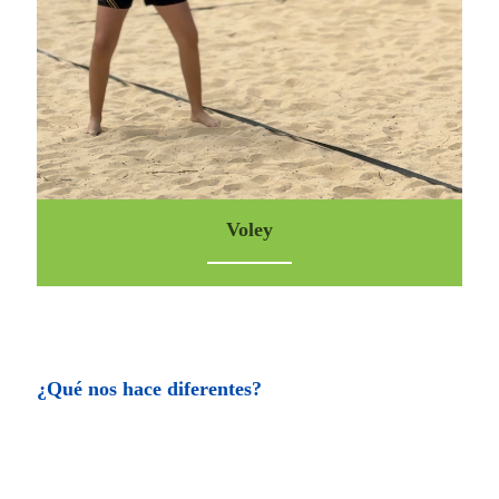
Voley
¿Qué nos hace diferentes?
30
6 octubre,
8 marzo,
3 febrero,
septiembre,
2021
2021
2021