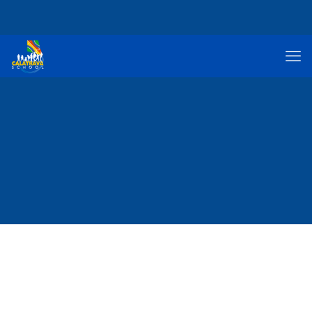
Agenda tu cita de
admisiones
¡Regístrate a nuestra charla de admisiones! Aquí podrás conocer nuestro
proyecto educativo y resolver tus inquietudes sobre nuestro proceso de
admisión.
PRUEBA SABER 11